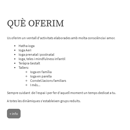
QUÈ OFERIM
Us oferim un ventall d'activitats elaborades amb molta consciència i amor.
Hatha ioga
Ioga Aeri
Ioga prenatal i postnatal
Ioga, teles i mindfulness infantil
Teràpia Gestalt
Tallers:
Ioga en família
Ioga en parella
Constel.lacions familiars
I més...
Sempre cuidant de l'espai i per fer d'aquell moment un temps dedicat a tu.
A totes les dinàmiques s'estableixen grups reduïts.
+ info