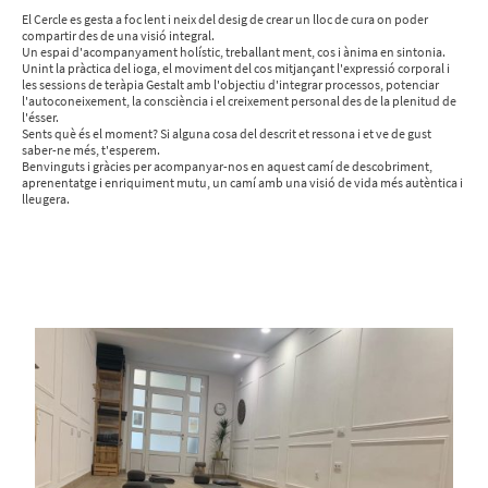
El Cercle es gesta a foc lent i neix del desig de crear un lloc de cura on poder
compartir des de una visió integral.
Un espai d'acompanyament holístic, treballant ment, cos i ànima en sintonia.
Unint la pràctica del ioga, el moviment del cos mitjançant l'expressió corporal i
les sessions de teràpia Gestalt amb l'objectiu d'integrar processos, potenciar
l'autoconeixement, la consciència i el creixement personal des de la plenitud de
l'ésser.
Sents què és el moment? Si alguna cosa del descrit et ressona i et ve de gust
saber-ne més, t'esperem.
Benvinguts i gràcies per acompanyar-nos en aquest camí de descobriment,
aprenentatge i enriquiment mutu, un camí amb una visió de vida més autèntica i
lleugera.