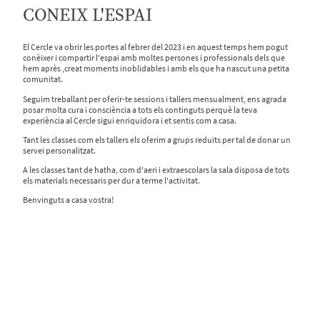
CONEIX L'ESPAI
El Cercle va obrir les portes al febrer del 2023 i en aquest temps hem pogut
conèixer i compartir l'espai amb moltes persones i professionals dels que
hem après ,creat moments inoblidables i amb els que ha nascut una petita
comunitat.
Seguim treballant per oferir-te sessions i tallers mensualment, ens agrada
posar molta cura i consciència a tots els continguts perquè la teva
experiència al Cercle sigui enriquidora i et sentis com a casa.
Tant les classes com els tallers els oferim a grups reduïts per tal de donar un
servei personalitzat.
A les classes tant de hatha, com d'aeri i extraescolars la sala disposa de tots
els materials necessaris per dur a terme l'activitat.
Benvinguts a casa vostra!